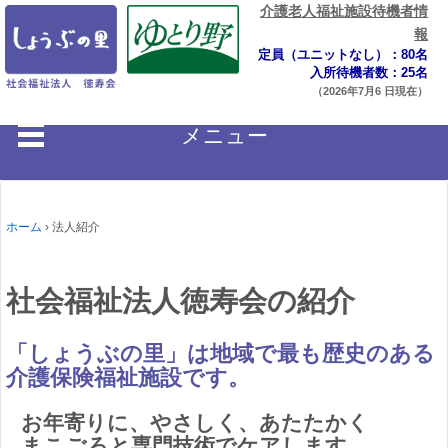
介護老人福祉施設待機者情
報
定員（ユニットなし）：80名
入所待機者数：25名
（2026年7月6 日現在）
メニュー
ホーム
›
法人紹介
社会福祉法人徳寿会の紹介
「しょうぶの里」は地域で最も歴史のある
介護保険福祉施設です。
お年寄りに、やさしく、あたたかく
まこごろと専門技術でケアします。